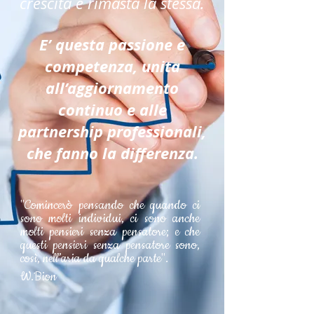
crescita è rimasta la stessa.
E’ questa passione e
competenza, unita
all’aggiornamento
continuo e alle
partnership professionali,
che fanno la differenza.
"Comincerò pensando che quando ci
sono molti individui, ci sono anche
molti pensieri senza pensatore; e che
questi pensieri senza pensatore sono,
così, nell’aria da qualche parte".
W.Bion