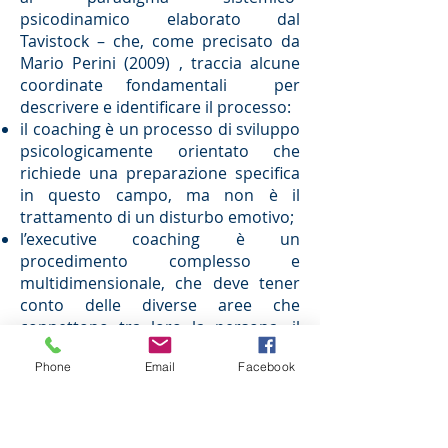
psicodinamico elaborato dal
Tavistock – che, come precisato da
Mario Perini (2009) , traccia alcune
coordinate fondamentali per
descrivere e identificare il processo:
il coaching è un processo di sviluppo
psicologicamente orientato che
richiede una preparazione specifica
in questo campo, ma non è il
trattamento di un disturbo emotivo;
l’executive coaching è un
procedimento complesso e
multidimensionale, che deve tener
conto delle diverse aree che
connettono tra loro la persona, il
ruolo e l’organizzazione.
Phone
Email
Facebook
Nel suo modello “a sei aree” la
Brunning elenca:
abilità e competenze;
carriera e aspirazioni;