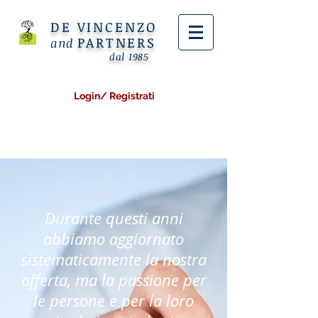
DE VINCENZO
PARTNERS
and
dal 1985
Login/ Registrati
Durante questi anni
abbiamo aggiornato
sistematicamente la nostra
offerta, ma la passione per
le persone e per la loro