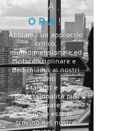
ESA.
ORA
!
Abbiamo un approccio
critico,
multidimensionale ed
interdisciplinare e
dedichiamo ai nostri
clienti
i talenti e le
professionalità più
adeguate,
ovunque essi si
trovino nel nostro