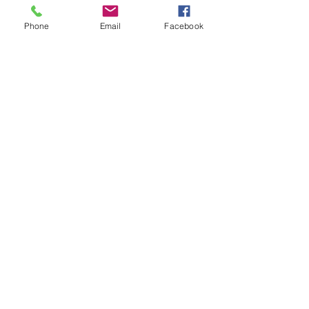
Phone
Email
Facebook
DE VINCENZO
PARTNERS
and
CONTATTACI
I NOSTRI
INDIRIZZI
ITALIA - NAPOLI, 80129, Via Massimo
Stanzione, 15
Tel.
+39 081 180 88 929
|
+39 06
916 504 319
| +39
335 405614
Fax
+39 06 233 231 931
info@mdvepartners.it
Clicca qui per saperne di più