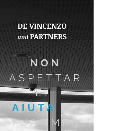
DE VINCENZO
PARTNERS
and
NON
ASPETTAR
E,
AIUTA
LA
TUA IMPR